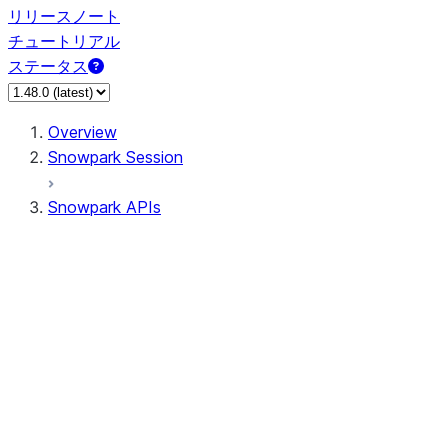
リリースノート
チュートリアル
ステータス
Overview
Snowpark Session
Snowpark APIs
Input/Output
DataFrame
Column
Data Types