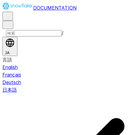
DOCUMENTATION
/
JA
言語
English
Français
Deutsch
日本語