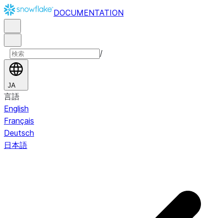
DOCUMENTATION
/
JA
言語
English
Français
Deutsch
日本語