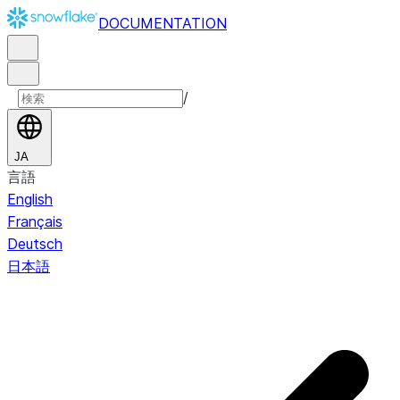
DOCUMENTATION
/
JA
言語
English
Français
Deutsch
日本語