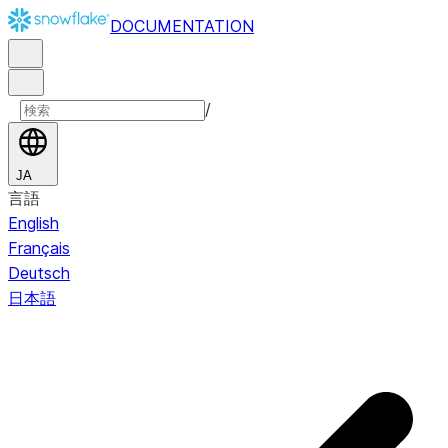
DOCUMENTATION
/
JA
言語
English
Français
Deutsch
日本語