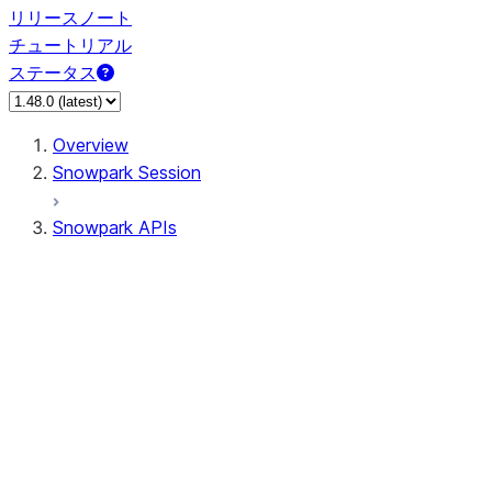
リリースノート
チュートリアル
ステータス
Overview
Snowpark Session
Snowpark APIs
Input/Output
DataFrame
Column
Data Types