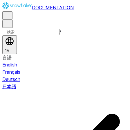
DOCUMENTATION
/
JA
言語
English
Français
Deutsch
日本語