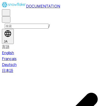
DOCUMENTATION
/
JA
言語
English
Français
Deutsch
日本語