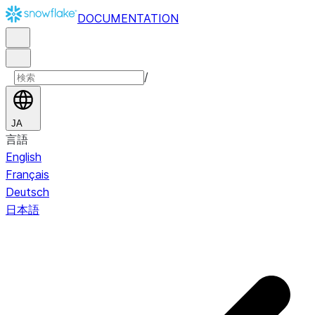
DOCUMENTATION
/
JA
言語
English
Français
Deutsch
日本語