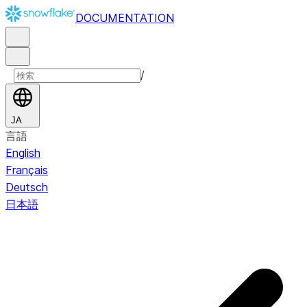
DOCUMENTATION
/
JA
言語
English
Français
Deutsch
日本語