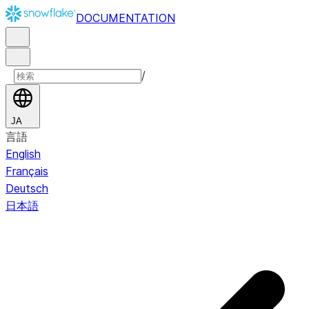
DOCUMENTATION
/
JA
言語
English
Français
Deutsch
日本語