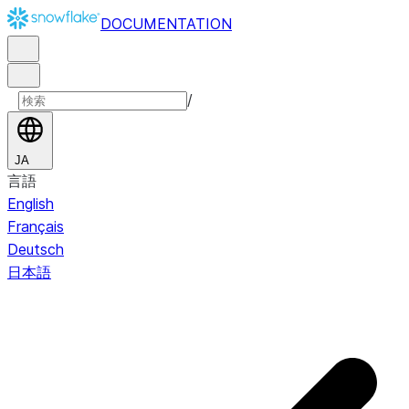
DOCUMENTATION
/
JA
言語
English
Français
Deutsch
日本語