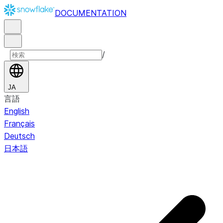
DOCUMENTATION
/
JA
言語
English
Français
Deutsch
日本語