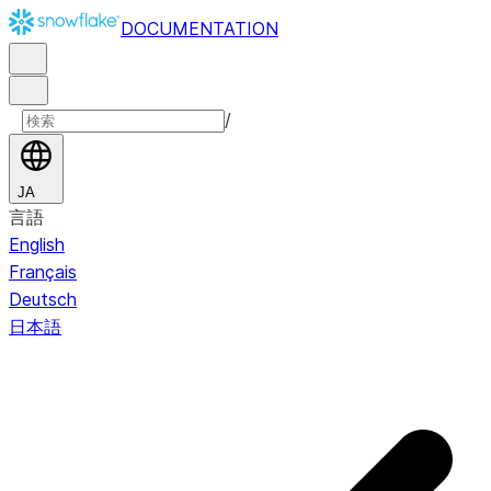
DOCUMENTATION
/
JA
言語
English
Français
Deutsch
日本語