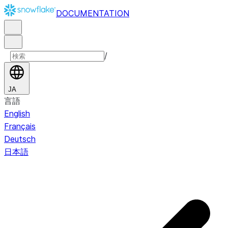
DOCUMENTATION
/
JA
言語
English
Français
Deutsch
日本語