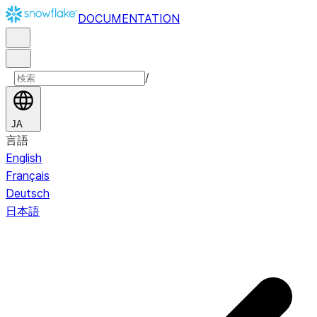
DOCUMENTATION
/
JA
言語
English
Français
Deutsch
日本語