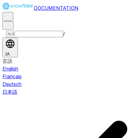
DOCUMENTATION
/
JA
言語
English
Français
Deutsch
日本語