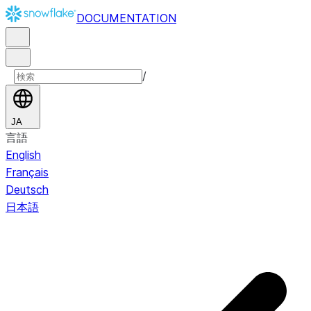
DOCUMENTATION
/
JA
言語
English
Français
Deutsch
日本語