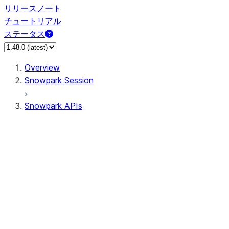
リリースノート
チュートリアル
ステータス
Overview
Snowpark Session
Snowpark APIs
Input/Output
DataFrame
Column
Data Types