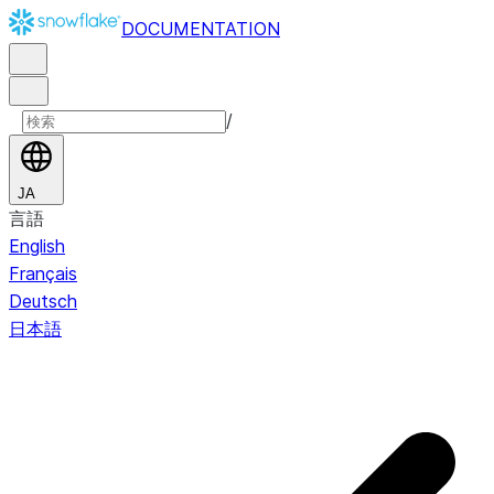
DOCUMENTATION
/
JA
言語
English
Français
Deutsch
日本語