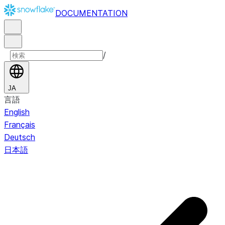
DOCUMENTATION
/
JA
言語
English
Français
Deutsch
日本語