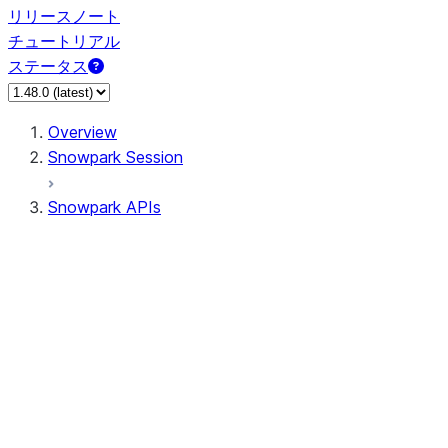
リリースノート
チュートリアル
ステータス
Overview
Snowpark Session
Snowpark APIs
Input/Output
DataFrame
Column
Data Types