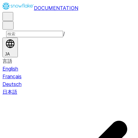
DOCUMENTATION
/
JA
言語
English
Français
Deutsch
日本語