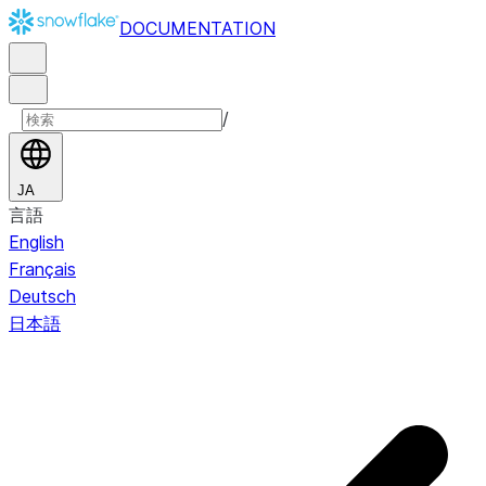
DOCUMENTATION
/
JA
言語
English
Français
Deutsch
日本語