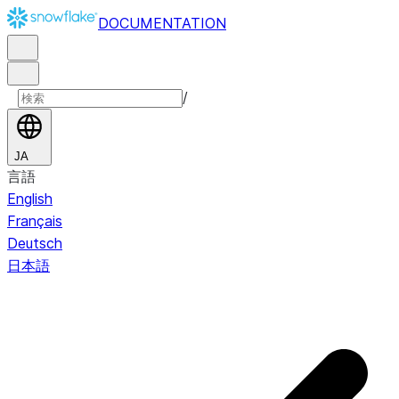
DOCUMENTATION
/
JA
言語
English
Français
Deutsch
日本語