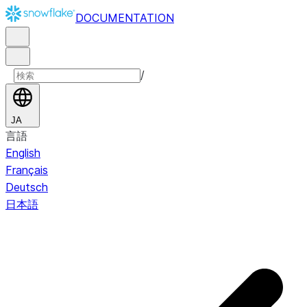
DOCUMENTATION
/
JA
言語
English
Français
Deutsch
日本語