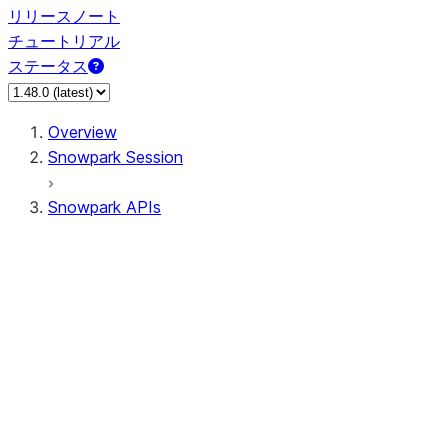
リリースノート
チュートリアル
ステータス
Overview
Snowpark Session
Snowpark APIs
Input/Output
DataFrame
Column
Data Types