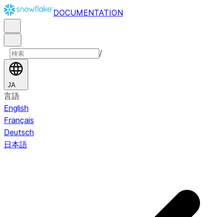
DOCUMENTATION
/
JA
言語
English
Français
Deutsch
日本語