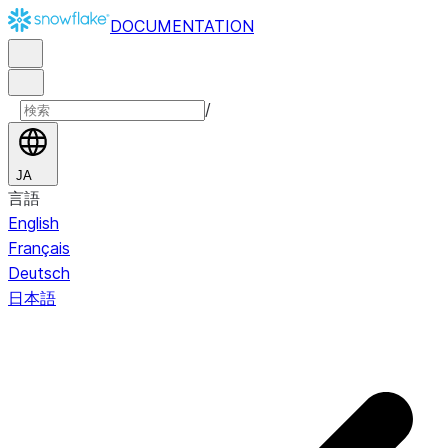
DOCUMENTATION
/
JA
言語
English
Français
Deutsch
日本語