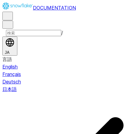
DOCUMENTATION
/
JA
言語
English
Français
Deutsch
日本語