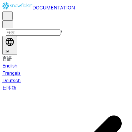
DOCUMENTATION
/
JA
言語
English
Français
Deutsch
日本語