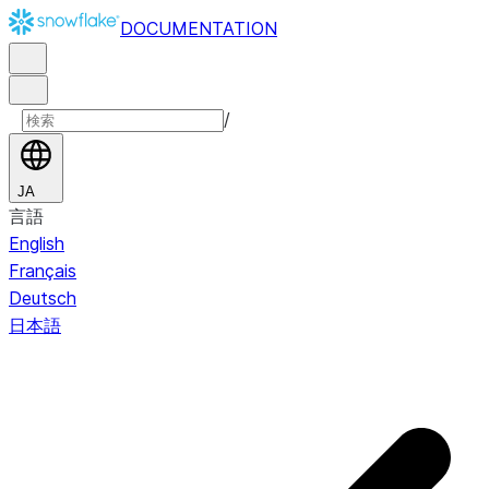
DOCUMENTATION
/
JA
言語
English
Français
Deutsch
日本語