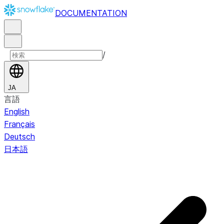
DOCUMENTATION
/
JA
言語
English
Français
Deutsch
日本語