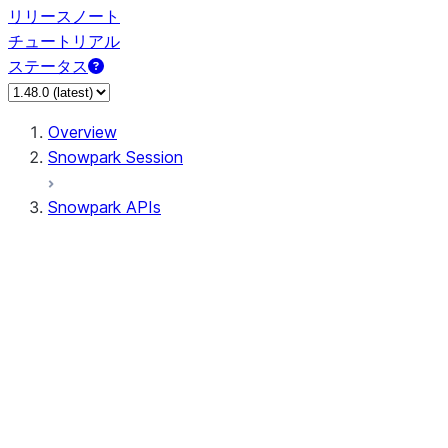
リリースノート
チュートリアル
ステータス
Overview
Snowpark Session
Snowpark APIs
Input/Output
DataFrame
Column
Data Types