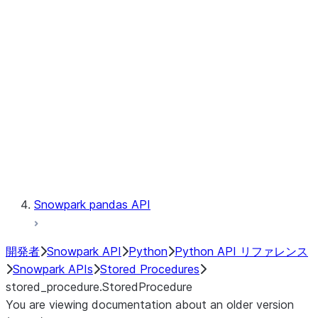
Catalog
LINEAGE
Context
Exceptions
Testing
Snowpark pandas API
開発者
Snowpark API
Python
Python API リファレンス
Snowpark APIs
Stored Procedures
stored_procedure.StoredProcedure
You are viewing documentation about an older version