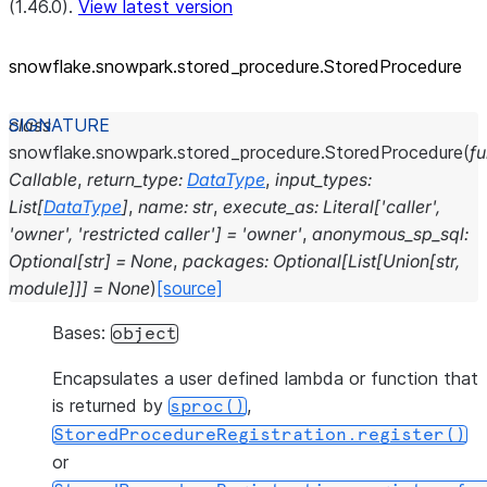
(1.46.0).
View latest version
snowflake.snowpark.stored_
procedure.StoredProcedure
class
snowflake.snowpark.stored_procedure.
StoredProcedure
(
f
Callable
,
return_type
:
DataType
,
input_types
:
List
[
DataType
]
,
name
:
str
,
execute_as
:
Literal
[
'caller'
,
'owner'
,
'restricted
caller'
]
=
'owner'
,
anonymous_sp_sql
:
Optional
[
str
]
=
None
,
packages
:
Optional
[
List
[
Union
[
str
,
module
]
]
]
=
None
)
[source]
Bases:
object
Encapsulates a user defined lambda or function that
is returned by
,
sproc()
StoredProcedureRegistration.register()
or