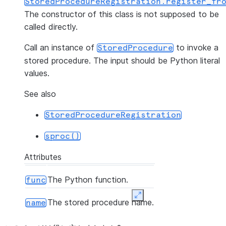
StoredProcedureRegistration.register_fr
The constructor of this class is not supposed to be
called directly.
Call an instance of
to invoke a
StoredProcedure
stored procedure. The input should be Python literal
values.
See also
StoredProcedureRegistration
sproc()
Attributes
The Python function.
func
Expand
The stored procedure name.
name