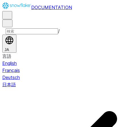
DOCUMENTATION
/
JA
言語
English
Français
Deutsch
日本語