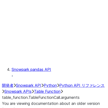
Catalog
LINEAGE
Context
Exceptions
Testing
Snowpark pandas API
開発者
Snowpark API
Python
Python API リファレンス
Snowpark APIs
Table Function
table_function.TableFunctionCall.arguments
You are viewing documentation about an older version