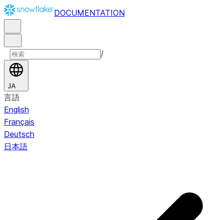
DOCUMENTATION
/
JA
言語
English
Français
Deutsch
日本語