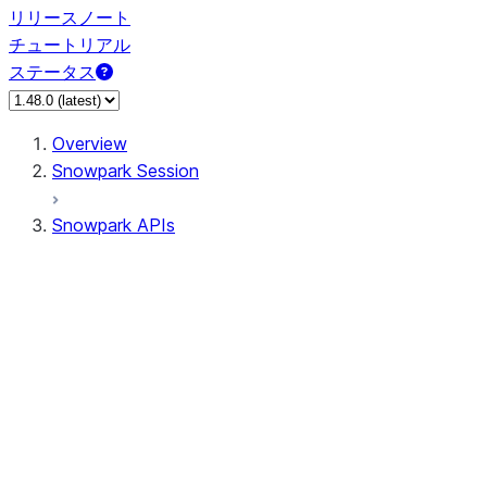
リリースノート
チュートリアル
ステータス
Overview
Snowpark Session
Snowpark APIs
Input/Output
DataFrame
Column
Data Types