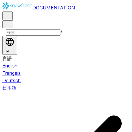
DOCUMENTATION
/
JA
言語
English
Français
Deutsch
日本語