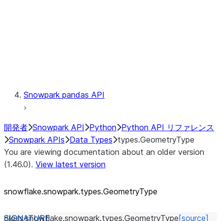
Context
Exceptions
Testing
Snowpark pandas API
開発者
Snowpark API
Python
Python API リファレンス
Snowpark APIs
Data Types
types.GeometryType
You are viewing documentation about an older version
(1.46.0).
View latest version
snowflake.snowpark.types.GeometryType
class
snowflake.snowpark.types.
GeometryType
[source]