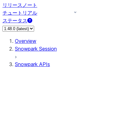
リリースノート
チュートリアル
ステータス
Overview
Snowpark Session
Snowpark APIs
Input/Output
DataFrame
Column
Data Types