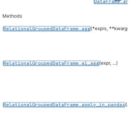
DataFrame.gr
Methods
(*exprs, **kwargs
RelationalGroupedDataFrame.agg
(expr, ...)
RelationalGroupedDataFrame.ai_agg
(..
RelationalGroupedDataFrame.apply_in_pandas