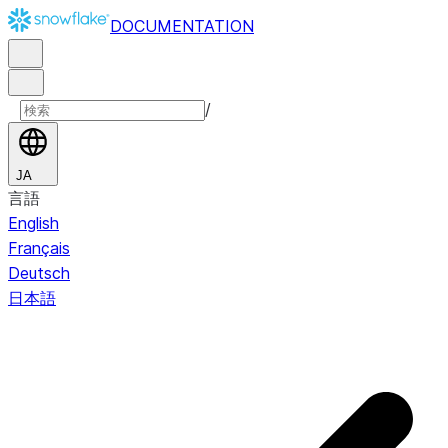
DOCUMENTATION
/
JA
言語
English
Français
Deutsch
日本語