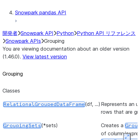
Snowpark pandas API
開発者
Snowpark API
Python
Python API リファレンス
Snowpark APIs
Grouping
You are viewing documentation about an older version
(1.46.0).
View latest version
Grouping
Classes
(df, ...)
Represents an u
RelationalGroupedDataFrame
rows that are g
(*sets)
Creates a
GroupingSets
Grou
of column/expres
Expan