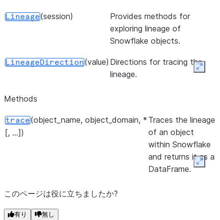
(session)
Provides methods for
Lineage
exploring lineage of
Snowflake objects.
(value)
Directions for tracing the
LineageDirection
Expan
lineage.
Methods
(object_name, object_domain, *
Traces the lineage
trace
of an object
[, ...])
within Snowflake
and returns it as a
Expan
DataFrame.
このページは役に立ちましたか?
有り
無し