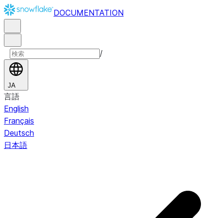
DOCUMENTATION
/
JA
言語
English
Français
Deutsch
日本語