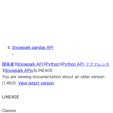
lineage.Lineage.trace
Context
Exceptions
Testing
Snowpark pandas API
開発者
Snowpark API
Python
Python API リファレンス
Snowpark APIs
LINEAGE
You are viewing documentation about an older version
(1.46.0).
View latest version
LINEAGE
Classes