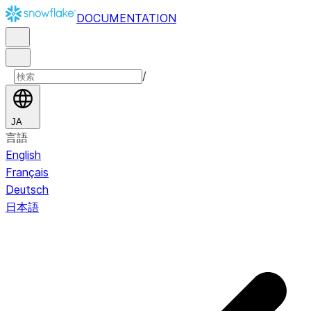
DOCUMENTATION
/
JA
言語
English
Français
Deutsch
日本語