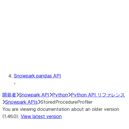
Catalog
LINEAGE
Context
Exceptions
Testing
Snowpark pandas API
開発者
Snowpark API
Python
Python API リファレンス
Snowpark APIs
StoredProcedureProfiler
You are viewing documentation about an older version
(1.46.0).
View latest version