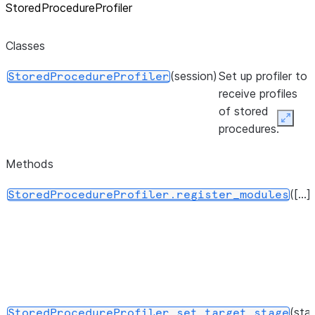
StoredProcedureProfiler
Classes
(session)
Set up profiler to
StoredProcedureProfiler
receive profiles
of stored
Expan
procedures.
Methods
([...])
StoredProcedureProfiler.register_modules
(sta
StoredProcedureProfiler.set_target_stage