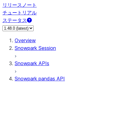
リリースノート
チュートリアル
ステータス
Overview
Snowpark Session
Snowpark APIs
Snowpark pandas API
All supported APIs
Session
Input/Output