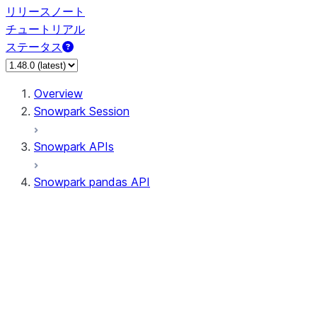
リリースノート
チュートリアル
ステータス
Overview
Snowpark Session
Snowpark APIs
Snowpark pandas API
All supported APIs
Session
Input/Output