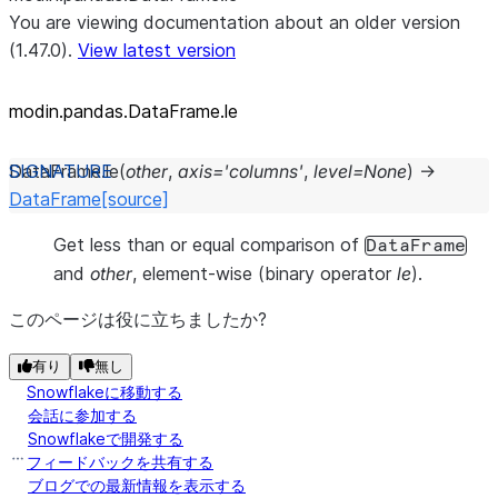
You are viewing documentation about an older version
(1.47.0).
View latest version
modin.pandas.DataFrame.le
DataFrame.
le
(
other
,
axis
=
'columns'
,
level
=
None
)
→
DataFrame
[source]
Get less than or equal comparison of
DataFrame
and
other
, element-wise (binary operator
le
).
このページは役に立ちましたか?
有り
無し
Snowflakeに移動する
会話に参加する
Snowflakeで開発する
フィードバックを共有する
ブログでの最新情報を表示する