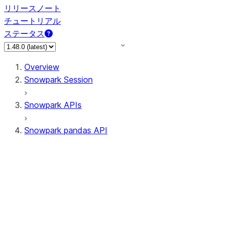
リリースノート
チュートリアル
ステータス
Overview
Snowpark Session
Snowpark APIs
Snowpark pandas API
All supported APIs
Session
Input/Output