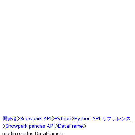
Window
GroupBy
Resampling
Interoperability with third party libraries
Hybrid Execution
NumPy Interoperability
Performance Recommendations
開発者
Snowpark API
Python
Python API リファレンス
Snowpark pandas API
DataFrame
modin.pandas.DataFrame.le