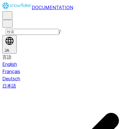
DOCUMENTATION
/
JA
言語
English
Français
Deutsch
日本語