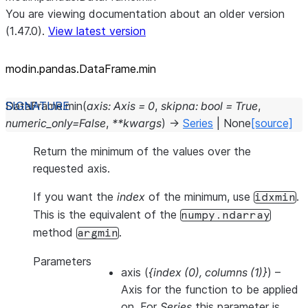
You are viewing documentation about an older version
(1.47.0).
View latest version
modin.pandas.DataFrame.min
DataFrame.
min
(
axis
:
Axis
=
0
,
skipna
:
bool
=
True
,
numeric_only
=
False
,
**
kwargs
)
→
Series
|
None
[source]
Return the minimum of the values over the
requested axis.
If you want the
index
of the minimum, use
.
idxmin
This is the equivalent of the
numpy.ndarray
method
.
argmin
Parameters
axis
(
{index
(
0
)
,
columns
(
1
)
}
) –
Axis for the function to be applied
on. For
Series
this parameter is