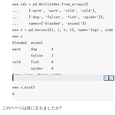
>>> 
idx
=
pd
.
MultiIndex
.
from_arrays
([
... 
[
'warm'
,
'warm'
,
'cold'
,
'cold'
],
... 
[
'dog'
,
'falcon'
,
'fish'
,
'spider'
]],
... 
names
=
[
'blooded'
,
'animal'
])
>>> 
s
=
pd
.
Series
([
4
,
2
,
0
,
8
],
name
=
'legs'
,
index
>>> 
s
blooded  animal
warm     dog       4
         falcon    2
cold     fish      0
         spider    8
Name: legs, dtype: int64
Copy
E
>>> 
s
.
min
()
0
このページは役に立ちましたか?