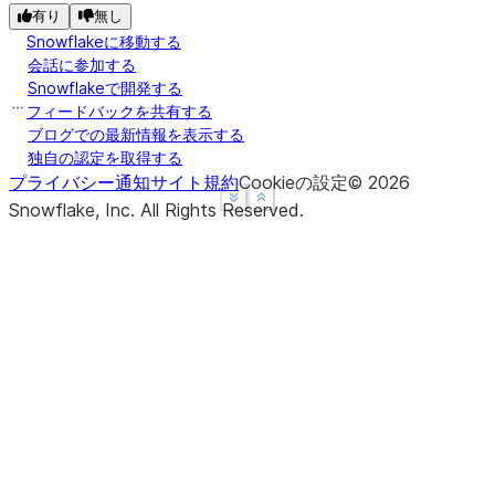
有り
無し
Snowflakeに移動する
会話に参加する
Snowflakeで開発する
フィードバックを共有する
ブログでの最新情報を表示する
独自の認定を取得する
プライバシー通知
サイト規約
Cookieの設定
©
2026
See more
See more
Show less
Show less
Snowflake, Inc.
All Rights Reserved
.