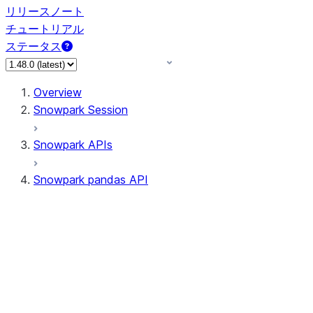
リリースノート
チュートリアル
ステータス
Overview
Snowpark Session
Snowpark APIs
Snowpark pandas API
All supported APIs
Session
Input/Output