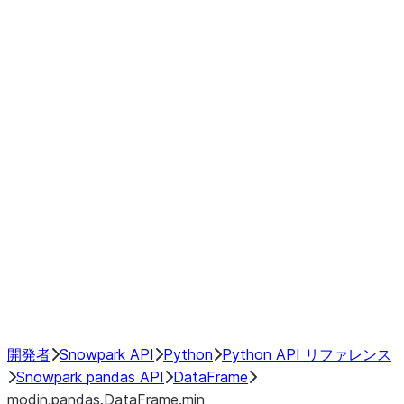
Window
GroupBy
Resampling
Interoperability with third party libraries
Hybrid Execution
NumPy Interoperability
Performance Recommendations
開発者
Snowpark API
Python
Python API リファレンス
Snowpark pandas API
DataFrame
modin.pandas.DataFrame.min