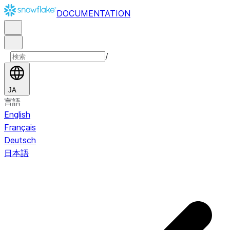
DOCUMENTATION
/
JA
言語
English
Français
Deutsch
日本語