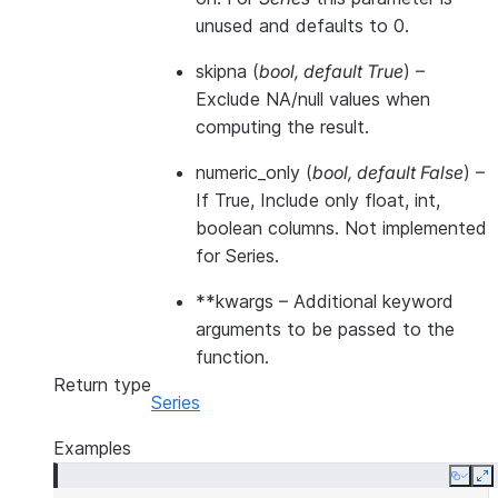
unused and defaults to 0.
skipna
(
bool
,
default True
) –
Exclude NA/null values when
computing the result.
numeric_only
(
bool
,
default False
) –
If True, Include only float, int,
boolean columns. Not implemented
for Series.
**kwargs
– Additional keyword
arguments to be passed to the
function.
Return type
Series
Examples
Copy
E