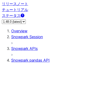
リリースノート
チュートリアル
ステータス
Overview
Snowpark Session
Snowpark APIs
Snowpark pandas API
All supported APIs
Session
Input/Output