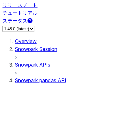
リリースノート
チュートリアル
ステータス
Overview
Snowpark Session
Snowpark APIs
Snowpark pandas API
All supported APIs
Session
Input/Output