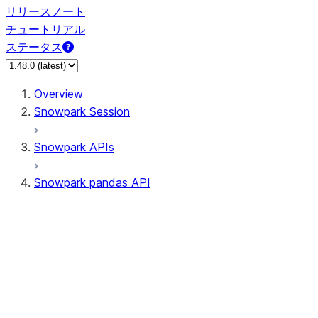
リリースノート
チュートリアル
ステータス
Overview
Snowpark Session
Snowpark APIs
Snowpark pandas API
All supported APIs
Session
Input/Output