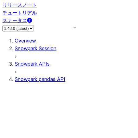
リリースノート
チュートリアル
ステータス
Overview
Snowpark Session
Snowpark APIs
Snowpark pandas API
All supported APIs
Session
Input/Output