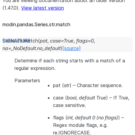
You are viewing documentation about an older version
(1.47.0).
View latest version
modin.pandas.Series.str.match
Series.str.
match
(
pat
,
case
=
True
,
flags
=
0
,
na
=
_NoDefault.no_default
)
[source]
Determine if each string starts with a match of a
regular expression.
Parameters
pat
(
str
) – Character sequence.
case
(
bool
,
default True
) – If True,
case sensitive.
flags
(
int
,
default 0
(
no flags
)
) –
Regex module flags, e.g.
re.IGNORECASE.