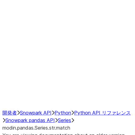
Window
GroupBy
Resampling
Interoperability with third party libraries
Hybrid Execution
NumPy Interoperability
Performance Recommendations
開発者
Snowpark API
Python
Python API リファレンス
Snowpark pandas API
Series
modin.pandas.Series.str.match