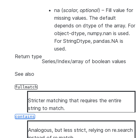
na
(
scalar
,
optional
) – Fill value for
missing values. The default
depends on dtype of the array. For
object-dtype, numpy.nan is used.
For StringDtype, pandas.NA is
used.
Return type
Series/Index/array of boolean values
See also
fullmatch
Stricter matching that requires the entire
string to match.
contains
Analogous, but less strict, relying on re.search
instead of re.match.