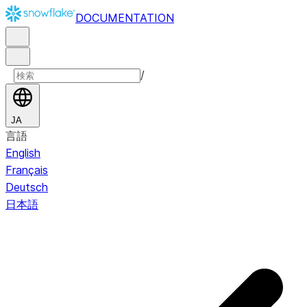
DOCUMENTATION
/
JA
言語
English
Français
Deutsch
日本語