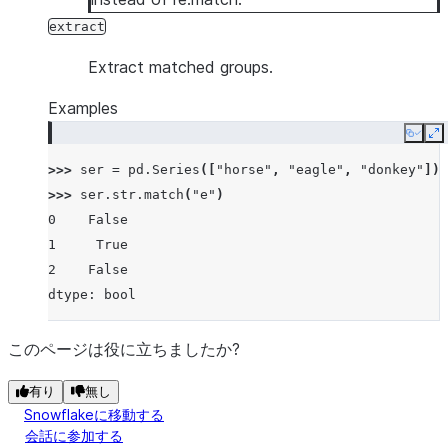
extract
Extract matched groups.
Examples
Copy
E
>>> 
ser
=
pd
.
Series
([
"horse"
,
"eagle"
,
"donkey"
])
>>> 
ser
.
str
.
match
(
"e"
)
0    False
1     True
2    False
dtype: bool
このページは役に立ちましたか?
有り
無し
Snowflakeに移動する
会話に参加する