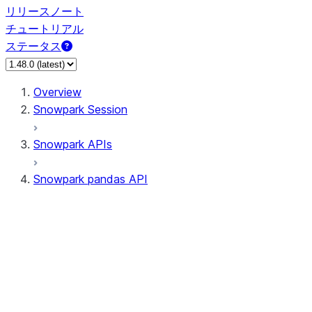
リリースノート
チュートリアル
ステータス
Overview
Snowpark Session
Snowpark APIs
Snowpark pandas API
All supported APIs
Session
Input/Output